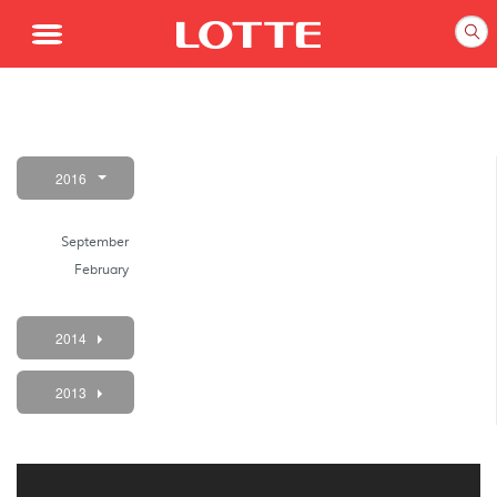
HOME
2016
ABOUT
US
September
February
2014
PRODUCT
2013
EVENTS
&